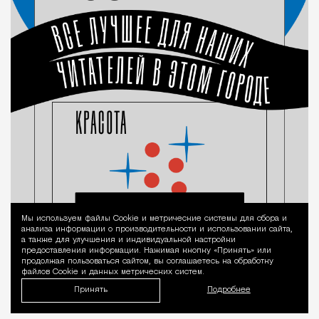
Мы используем файлы Сookie и метрические системы для сбора и
Уведомление 
анализа информации о производительности и использовании сайта,
а также для улучшения и индивидуальной настройки
предоставления информации. Нажимая кнопку «Принять» или
продолжая пользоваться сайтом, вы соглашаетесь на обработку
файлов Cookie и данных метрических систем.
Принять
Подробнее