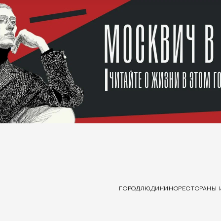
ГОРОД
ЛЮДИ
КИНО
РЕСТОРАНЫ 