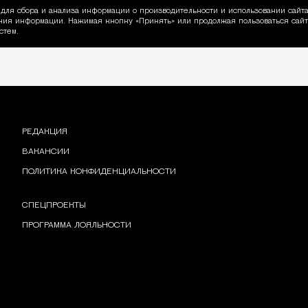
для сбора и анализа информации о производительности и использовании сайта
ия информации. Нажимая кнопку «Принять» или продолжая пользоваться сайто
пользовании Cookie
стем.
РЕДАКЦИЯ
ВАКАНСИИ
ПОЛИТИКА КОНФИДЕНЦИАЛЬНОСТИ
СПЕЦПРОЕКТЫ
ПРОГРАММА ЛОЯЛЬНОСТИ