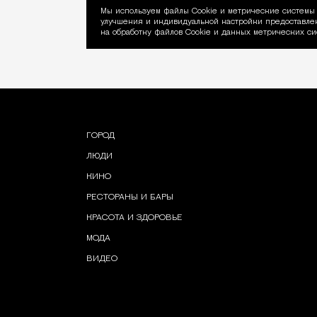
Мы используем файлы Сookie и метрические системы 
улучшения и индивидуальной настройки предоставлен
Уведомление об ис
на обработку файлов Cookie и данных метрических си
ГОРОД
ЛЮДИ
КИНО
РЕСТОРАНЫ И БАРЫ
КРАСОТА И ЗДОРОВЬЕ
МОДА
ВИДЕО