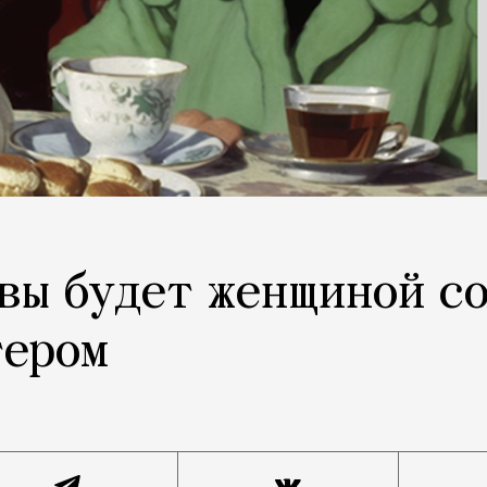
вы будет женщиной с
тером