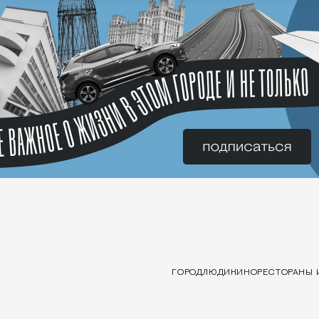
ГОРОД
ЛЮДИ
КИНО
РЕСТОРАНЫ 