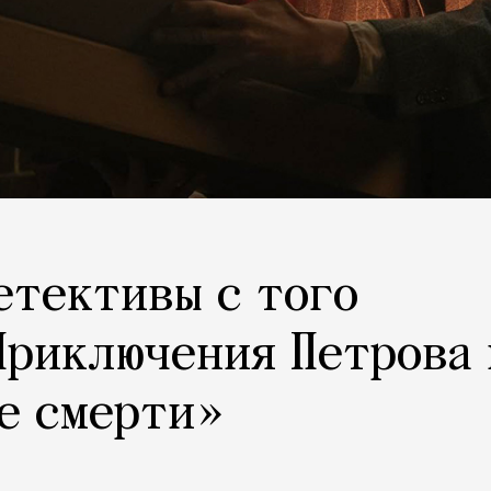
етективы с того
Приключения Петрова 
е смерти»