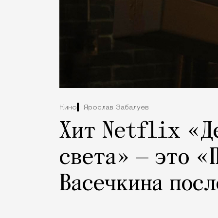
Кино
Ярослав Забалуев
Хит Netflix «Д
света» — это «
Васечкина посл