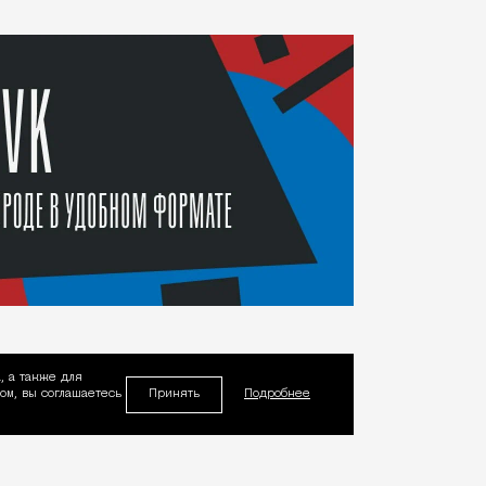
, а также для
Принять
м, вы соглашаетесь
Подробнее