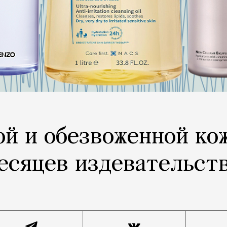
ой и обезвоженной ко
есяцев издевательст