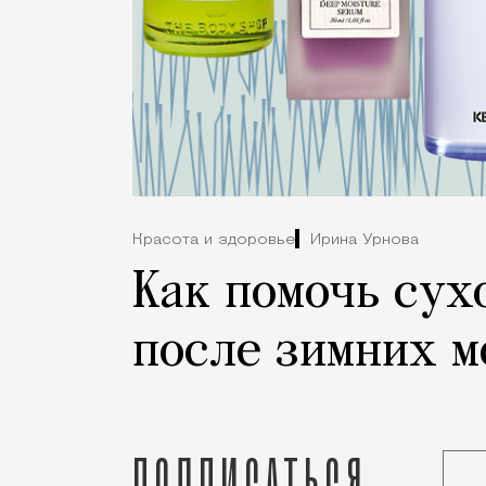
Красота и здоровье
Ирина Урнова
Как помочь сух
после зимних м
Подписаться