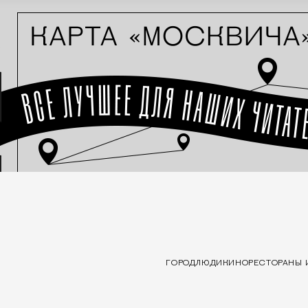
ГОРОД
ЛЮДИ
КИНО
РЕСТОРАНЫ 