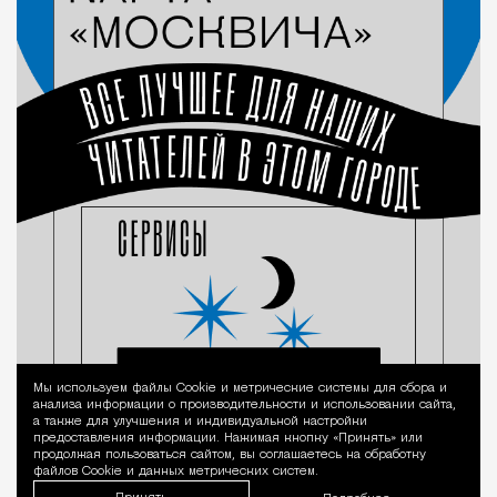
Мы используем файлы Сookie и метрические системы для сбора и
Уведомление 
анализа информации о производительности и использовании сайта,
а также для улучшения и индивидуальной настройки
предоставления информации. Нажимая кнопку «Принять» или
продолжая пользоваться сайтом, вы соглашаетесь на обработку
файлов Cookie и данных метрических систем.