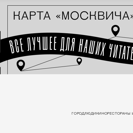
ГОРОД
ЛЮДИ
КИНО
РЕСТОРАНЫ 