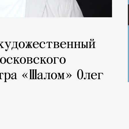
 художественный
осковского
тра «Шалом» Олег