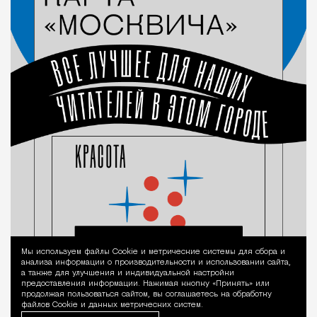
Мы используем файлы Сookie и метрические системы для сбора и
Уведомление 
анализа информации о производительности и использовании сайта,
а также для улучшения и индивидуальной настройки
предоставления информации. Нажимая кнопку «Принять» или
продолжая пользоваться сайтом, вы соглашаетесь на обработку
файлов Cookie и данных метрических систем.