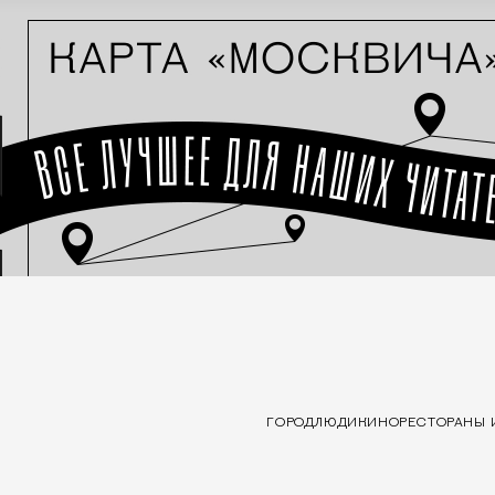
ГОРОД
ЛЮДИ
КИНО
РЕСТОРАНЫ 