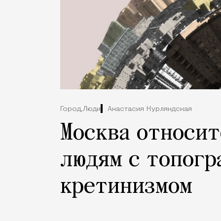
Город,
Люди
Анастасия Курляндская
Москва относит
людям с топог
кретинизмом