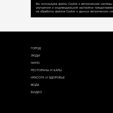
Мы используем файлы Сookie и метрические системы 
улучшения и индивидуальной настройки предоставлен
Уведомление об ис
на обработку файлов Cookie и данных метрических си
ГОРОД
ЛЮДИ
КИНО
РЕСТОРАНЫ И БАРЫ
КРАСОТА И ЗДОРОВЬЕ
МОДА
ВИДЕО