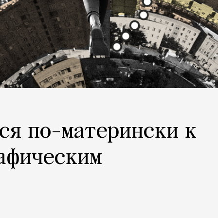
ся по-матерински к
рафическим