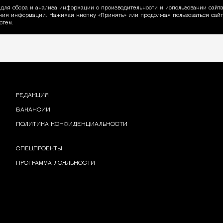
для сбора и анализа информации о производительности и использовании сайта
ия информации. Нажимая кнопку «Принять» или продолжая пользоваться сайто
пользовании Cookie
стем.
РЕДАКЦИЯ
ВАКАНСИИ
ПОЛИТИКА КОНФИДЕНЦИАЛЬНОСТИ
СПЕЦПРОЕКТЫ
ПРОГРАММА ЛОЯЛЬНОСТИ