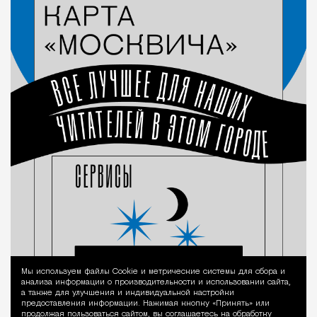
Мы используем файлы Сookie и метрические системы для сбора и
Уведомление 
анализа информации о производительности и использовании сайта,
а также для улучшения и индивидуальной настройки
предоставления информации. Нажимая кнопку «Принять» или
продолжая пользоваться сайтом, вы соглашаетесь на обработку