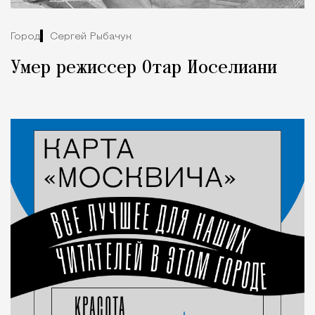
Город
Сергей Рыбачук
Умер режиссер Отар Иоселиани