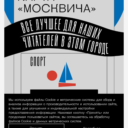
Мы используем файлы Сookie и метрические системы для сбора и
Уведомление 
анализа информации о производительности и использовании сайта,
а также для улучшения и индивидуальной настройки
предоставления информации. Нажимая кнопку «Принять» или
продолжая пользоваться сайтом, вы соглашаетесь на обработку
файлов Cookie и данных метрических систем.