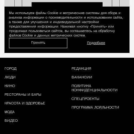
Мы используем файлы Сookie и метрические системы для сбора и
Уведомление 
анализа информации о производительности и использовании сайта,
а также для улучшения и индивидуальной настройки
предоставления информации. Нажимая кнопку «Принять» или
продолжая пользоваться сайтом, вы соглашаетесь на обработку
файлов Cookie и данных метрических систем.
Принять
Подробнее
ГОРОД
РЕДАКЦИЯ
ЛЮДИ
ВАКАНСИИ
КИНО
ПОЛИТИКА
КОНФИДЕНЦИАЛЬНОСТИ
РЕСТОРАНЫ И БАРЫ
СПЕЦПРОЕКТЫ
КРАСОТА И ЗДОРОВЬЕ
ПРОГРАММА ЛОЯЛЬНОСТИ
МОДА
ВИДЕО