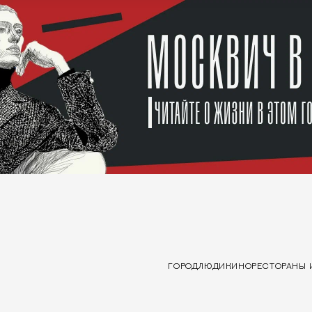
ГОРОД
ЛЮДИ
КИНО
РЕСТОРАНЫ 