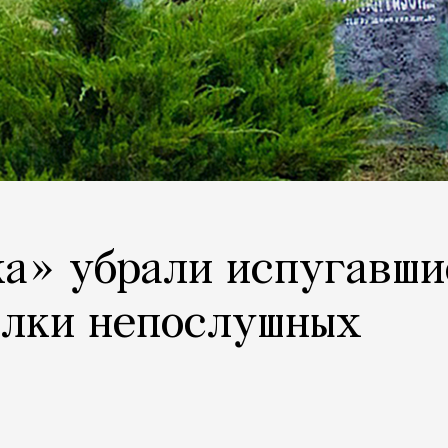
ка» убрали испугавши
илки непослушных