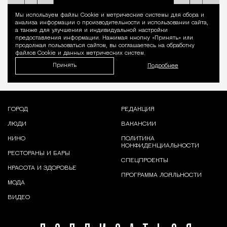
Мы используем файлы Сookie и метрические системы для сбора и
Уведомление 
анализа информации о производительности и использовании сайта,
а также для улучшения и индивидуальной настройки
предоставления информации. Нажимая кнопку «Принять» или
продолжая пользоваться сайтом, вы соглашаетесь на обработку
файлов Cookie и данных метрических систем.
Принять
Подробнее
ГОРОД
РЕДАКЦИЯ
ЛЮДИ
ВАКАНСИИ
КИНО
ПОЛИТИКА
КОНФИДЕНЦИАЛЬНОСТИ
РЕСТОРАНЫ И БАРЫ
СПЕЦПРОЕКТЫ
КРАСОТА И ЗДОРОВЬЕ
ПРОГРАММА ЛОЯЛЬНОСТИ
МОДА
ВИДЕО