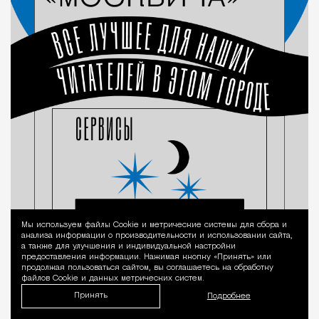
Мы используем файлы Сookie и метрические системы для сбора и
Уведомление 
анализа информации о производительности и использовании сайта,
а также для улучшения и индивидуальной настройки
предоставления информации. Нажимая кнопку «Принять» или
продолжая пользоваться сайтом, вы соглашаетесь на обработку
файлов Cookie и данных метрических систем.
Принять
Подробнее