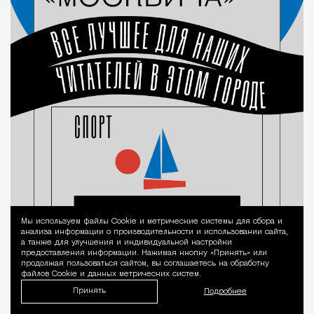
Мы используем файлы Сookie и метрические системы для сбора и
Уведомление 
анализа информации о производительности и использовании сайта,
а также для улучшения и индивидуальной настройки
предоставления информации. Нажимая кнопку «Принять» или
продолжая пользоваться сайтом, вы соглашаетесь на обработку
файлов Cookie и данных метрических систем.
Принять
Подробнее