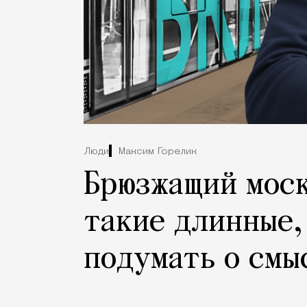
Люди
Максим Горелик
Брюзжащий моск
такие длинные,
подумать о смы