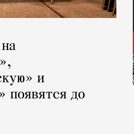
 на
»,
скую» и
» появятся до