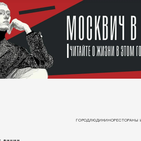
ГОРОД
ЛЮДИ
КИНО
РЕСТОРАНЫ 