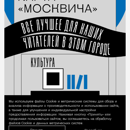
Мы используем файлы Сookie и метрические системы для сбора и
Уведомление 
анализа информации о производительности и использовании сайта,
а также для улучшения и индивидуальной настройки
предоставления информации. Нажимая кнопку «Принять» или
продолжая пользоваться сайтом, вы соглашаетесь на обработку
файлов Cookie и данных метрических систем.