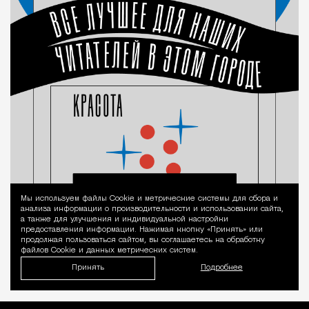
Мы используем файлы Сookie и метрические системы для сбора и
Уведомление 
анализа информации о производительности и использовании сайта,
а также для улучшения и индивидуальной настройки
предоставления информации. Нажимая кнопку «Принять» или
продолжая пользоваться сайтом, вы соглашаетесь на обработку
файлов Cookie и данных метрических систем.
Принять
Подробнее