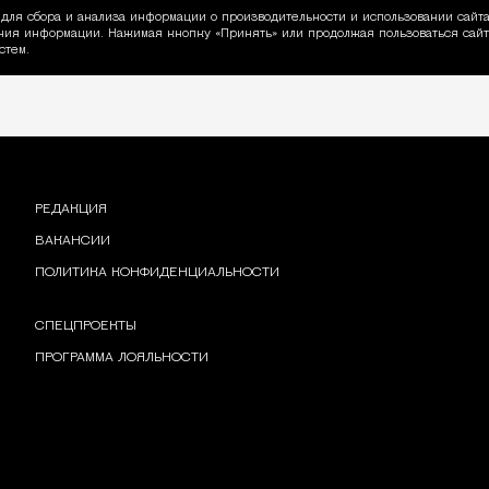
для сбора и анализа информации о производительности и использовании сайта
ия информации. Нажимая кнопку «Принять» или продолжая пользоваться сайто
пользовании Cookie
стем.
РЕДАКЦИЯ
ВАКАНСИИ
ПОЛИТИКА КОНФИДЕНЦИАЛЬНОСТИ
СПЕЦПРОЕКТЫ
ПРОГРАММА ЛОЯЛЬНОСТИ