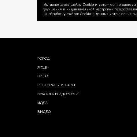
Мы используем файлы Сookie и метрические системы 
улучшения и индивидуальной настройки предоставлен
Уведомление об ис
на обработку файлов Cookie и данных метрических си
ГОРОД
ЛЮДИ
КИНО
РЕСТОРАНЫ И БАРЫ
КРАСОТА И ЗДОРОВЬЕ
МОДА
ВИДЕО