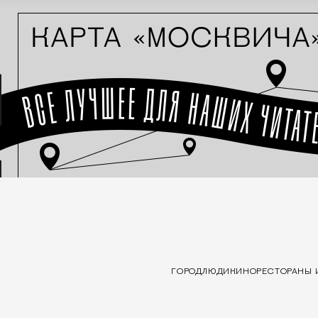
ГОРОД
ЛЮДИ
КИНО
РЕСТОРАНЫ 