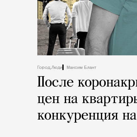
Город,
Люди
Максим Блант
После коронакр
цен на квартир
конкуренция на