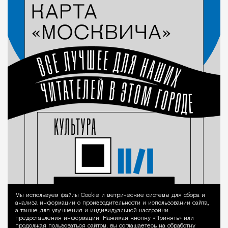
Мы используем файлы Сookie и метрические системы для сбора и
Уведомление 
анализа информации о производительности и использовании сайта,
а также для улучшения и индивидуальной настройки
предоставления информации. Нажимая кнопку «Принять» или
продолжая пользоваться сайтом, вы соглашаетесь на обработку