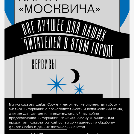
Мы используем файлы Сookie и метрические системы для сбора и
Уведомление 
анализа информации о производительности и использовании сайта,
а также для улучшения и индивидуальной настройки
предоставления информации. Нажимая кнопку «Принять» или
продолжая пользоваться сайтом, вы соглашаетесь на обработку
файлов Cookie и данных метрических систем.