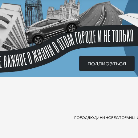
ГОРОД
ЛЮДИ
КИНО
РЕСТОРАНЫ 