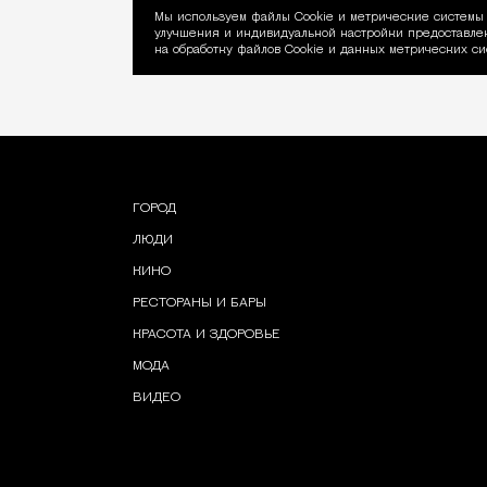
Мы используем файлы Сookie и метрические системы 
улучшения и индивидуальной настройки предоставлен
Уведомление об ис
на обработку файлов Cookie и данных метрических си
ГОРОД
ЛЮДИ
КИНО
РЕСТОРАНЫ И БАРЫ
КРАСОТА И ЗДОРОВЬЕ
МОДА
ВИДЕО