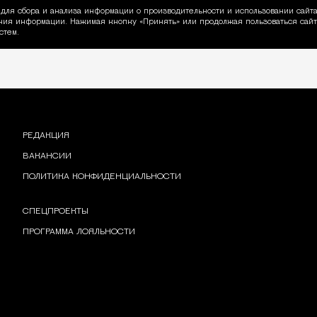
для сбора и анализа информации о производительности и использовании сайта
ия информации. Нажимая кнопку «Принять» или продолжая пользоваться сайто
пользовании Cookie
стем.
РЕДАКЦИЯ
ВАКАНСИИ
ПОЛИТИКА КОНФИДЕНЦИАЛЬНОСТИ
СПЕЦПРОЕКТЫ
ПРОГРАММА ЛОЯЛЬНОСТИ