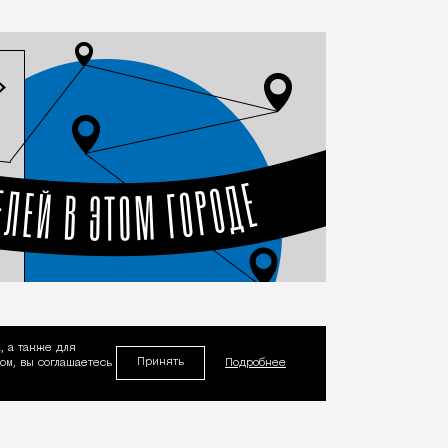
, а также для
Принять
м, вы соглашаетесь
Подробнее