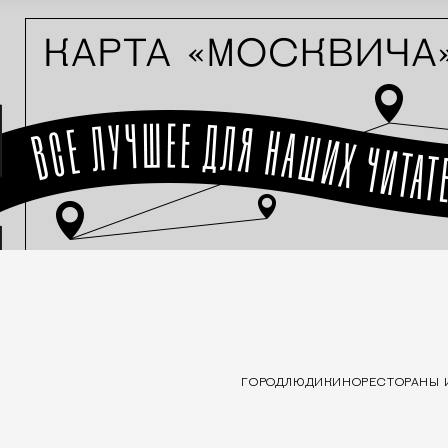
ГОРОД
ЛЮДИ
КИНО
РЕСТОРАНЫ 