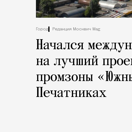
Город
Редакция Москвич Mag
Начался между
на лучший прое
промзоны «Южн
Печатниках