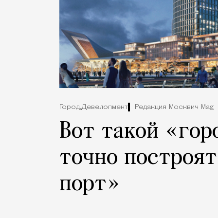
Город,
Девелопмент
Редакция Москвич Mag
Вот такой «гор
точно построят
порт»