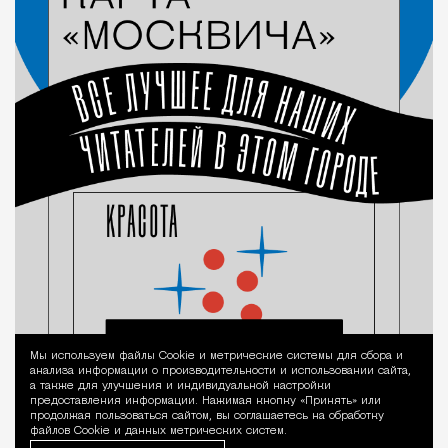
Мы используем файлы Сookie и метрические системы для сбора и
Уведомление 
анализа информации о производительности и использовании сайта,
а также для улучшения и индивидуальной настройки
предоставления информации. Нажимая кнопку «Принять» или
продолжая пользоваться сайтом, вы соглашаетесь на обработку
файлов Cookie и данных метрических систем.