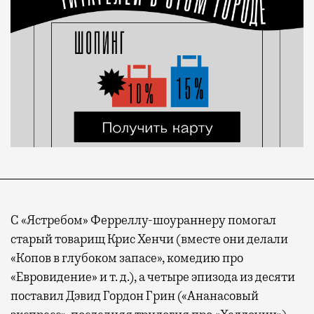
С «Ястребом» Ферреллу-шоураннеру помогал
старый товарищ Крис Хенчи (вместе они делали
«Копов в глубоком запасе», комедию про
«Евровидение» и т. д.), а четыре эпизода из десяти
поставил Дэвид Гордон Грин («Ананасовый