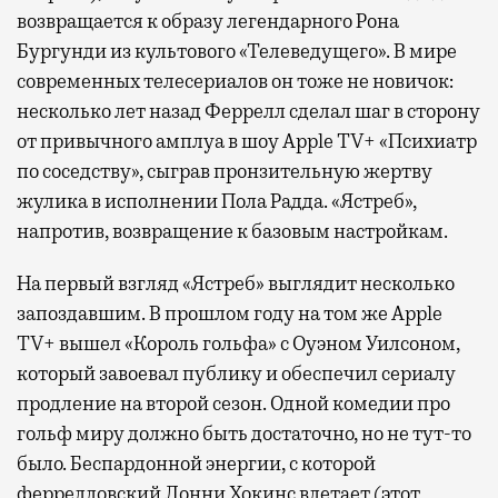
возвращается к образу легендарного Рона
Бургунди из культового «Телеведущего». В мире
современных телесериалов он тоже не новичок:
несколько лет назад Феррелл сделал шаг в сторону
от привычного амплуа в шоу Apple TV+ «Психиатр
по соседству», сыграв пронзительную жертву
жулика в исполнении Пола Радда. «Ястреб»,
напротив, возвращение к базовым настройкам.
На первый взгляд «Ястреб» выглядит несколько
запоздавшим. В прошлом году на том же Apple
TV+ вышел «Король гольфа» с Оуэном Уилсоном,
который завоевал публику и обеспечил сериалу
продление на второй сезон. Одной комедии про
гольф миру должно быть достаточно, но не тут-то
было. Беспардонной энергии, с которой
феррелловский Лонни Хокинс влетает (этот