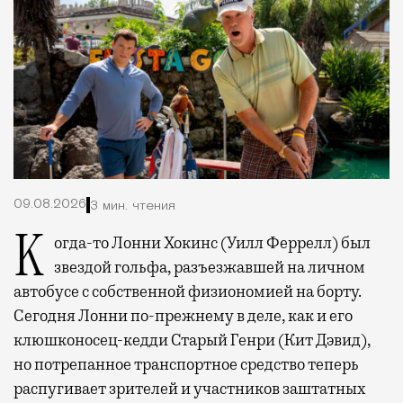
09.08.2026
3 мин. чтения
Когда-то Лонни Хокинс (Уилл Феррелл) был
звездой гольфа, разъезжавшей на личном
автобусе с собственной физиономией на борту.
Сегодня Лонни по-прежнему в деле, как и его
клюшконосец-кедди Старый Генри (Кит Дэвид),
но потрепанное транспортное средство теперь
распугивает зрителей и участников заштатных