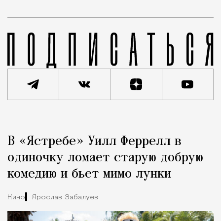
Реклама
Редакция Москвич Mag
В «Ястребе» Уилл Феррелл в
Город
одиночку ломает старую добрую
комедию и бьет мимо лунки
Кино
Ярослав Забалуев