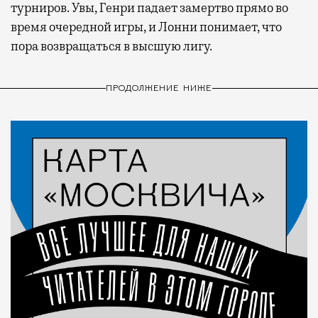
турниров. Увы, Генри падает замертво прямо во
время очередной игры, и Лонни понимает, что
пора возвращаться в высшую лигу.
ПРОДОЛЖЕНИЕ НИЖЕ