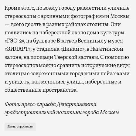
Кроме этого, по всему городу разместили уличные
стереоскопы с архивными фотографиями Москвы
— всего десять в разных районах столицы. Они
появились на набережной около дома культуры
«ГЭС-2», на бульваре Братьев Весниных у музея
«ЗИЛАРТ», у стадиона «Динамо», в Нагатинском
затоне, на площади Тверской заставы. С помощью
стереоскопов можно сравнить исторические виды
столицы с современными городскими пейзажами
и увидеть, как менялись улицы, набережные и
общественные пространства.
Фото: пресс-служба Департамента
градостроительной политики города Москвы
В этом году профессиональный праздник День строи
День строителя