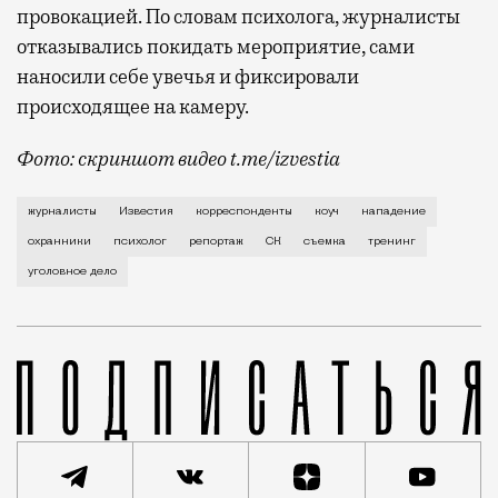
провокацией. По словам психолога, журналисты
отказывались покидать мероприятие, сами
наносили себе увечья и фиксировали
происходящее на камеру.
Фото: скриншот видео t.me/izvestia
Инцидент случился вчера вечером в Московском тре
журналисты
Известия
корреспонденты
коуч
нападение
охранники
психолог
репортаж
СК
съемка
тренинг
уголовное дело