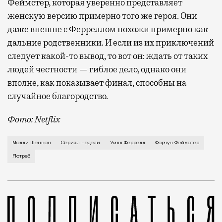
Феймстер, которая уверенно представляет
женскую версию примерно того же героя. Они
даже внешне с Ферреллом похожи примерно как
дальние родственники. И если из их приключений
следует какой-то вывод, то вот он: ждать от таких
людей честности — гиблое дело, однако они
вполне, как показывает финал, способны на
случайное благородство.
Фото: Netflix
Когда-то Лонни Хокинс (Уилл Феррелл) был звездой 
Молли Шеннон
Сериал недели
Уилл Феррелл
Форчун Феймстер
Ястреб