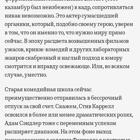
каламбур был неизбежен) в кадр, сопротивляться
никак невозможно. Это актер сумасшедшей
органики, который, подобно своему герою, уверен
в том, что он именно то, что нужно миру прямо
сейчас. В эпоху расцвета возвышенных фильмов
ужасов, кринж-комедий и других лабораторных
жанров скабрезный и наглый подход к юмору
смотрится и вправду освежающе. Или, во всяком
случае, уместно.
Старая комедийная школа сейчас
преимущественно отправилась в бессрочный
отпуск за свой счет. Скажем, Стив Каррелл
освоился в более или менее драматических ролях,
Адам Сэндлер тоже с переменным успехом
расширяет диапазон. На этом фоне выход
пережаренного в солярии Феррелла в клетчатых