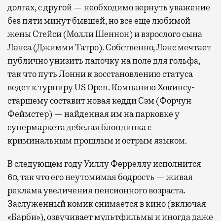
долгах, с другой — необходимо вернуть уважение
без пяти минут бывшей, но все еще любимой
жены Стейси (Молли Шеннон) и взрослого сына
Лэнса (Джимми Татро). Собственно, Лэнс мечтает
публично унизить папочку на поле для гольфа,
так что путь Лонни к восстановлению статуса
ведет к турниру US Open. Компанию Хокинсу-
старшему составит новая кедди Сэм (Форчун
Феймстер) — найденная им на парковке у
супермаркета дебелая блондинка с
криминальным прошлым и острым языком.
В следующем году Уиллу Ферреллу исполнится
60, так что его неутомимая бодрость — живая
реклама увеличения пенсионного возраста.
Заслуженный комик снимается в кино (включая
«Барби»), озвучивает мультфильмы и иногда даже