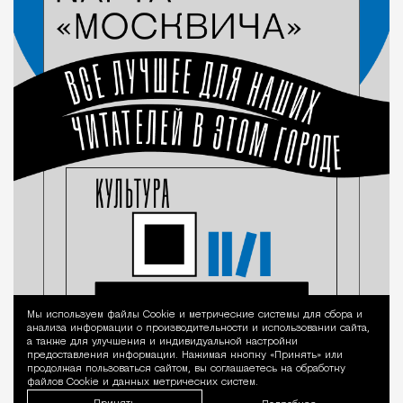
Мы используем файлы Сookie и метрические системы для сбора и
Уведомление 
анализа информации о производительности и использовании сайта,
а также для улучшения и индивидуальной настройки
предоставления информации. Нажимая кнопку «Принять» или
продолжая пользоваться сайтом, вы соглашаетесь на обработку
файлов Cookie и данных метрических систем.