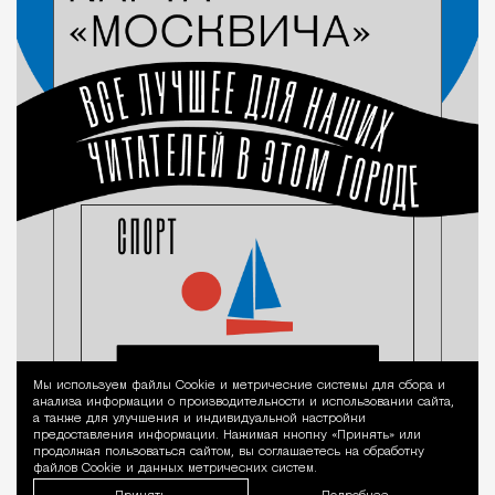
Мы используем файлы Сookie и метрические системы для сбора и
Уведомление 
анализа информации о производительности и использовании сайта,
а также для улучшения и индивидуальной настройки
предоставления информации. Нажимая кнопку «Принять» или
продолжая пользоваться сайтом, вы соглашаетесь на обработку
файлов Cookie и данных метрических систем.