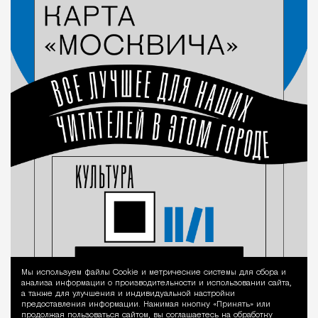
Мы используем файлы Сookie и метрические системы для сбора и
Уведомление 
анализа информации о производительности и использовании сайта,
а также для улучшения и индивидуальной настройки
предоставления информации. Нажимая кнопку «Принять» или
продолжая пользоваться сайтом, вы соглашаетесь на обработку