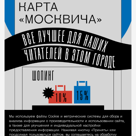
Мы используем файлы Сookie и метрические системы для сбора и
Уведомление 
анализа информации о производительности и использовании сайта,
а также для улучшения и индивидуальной настройки
предоставления информации. Нажимая кнопку «Принять» или
продолжая пользоваться сайтом, вы соглашаетесь на обработку