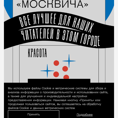
Мы используем файлы Сookie и метрические системы для сбора и
Уведомление 
анализа информации о производительности и использовании сайта,
а также для улучшения и индивидуальной настройки
предоставления информации. Нажимая кнопку «Принять» или
продолжая пользоваться сайтом, вы соглашаетесь на обработку
файлов Cookie и данных метрических систем.
Принять
Подробнее