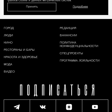
файлов Cookie и данных метрических систем.
Принять
Подробнее
ГОРОД
РЕДАКЦИЯ
ЛЮДИ
ВАКАНСИИ
КИНО
ПОЛИТИКА
КОНФИДЕНЦИАЛЬНОСТИ
РЕСТОРАНЫ И БАРЫ
СПЕЦПРОЕКТЫ
КРАСОТА И ЗДОРОВЬЕ
ПРОГРАММА ЛОЯЛЬНОСТИ
МОДА
ВИДЕО
ПОДПИСАТЬСЯ