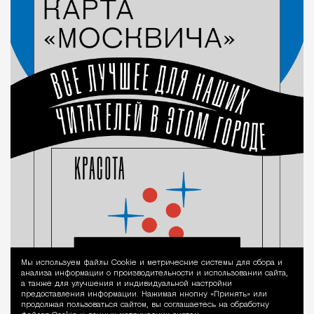
Мы используем файлы Сookie и метрические системы для сбора и
Уведомление 
анализа информации о производительности и использовании сайта,
а также для улучшения и индивидуальной настройки
предоставления информации. Нажимая кнопку «Принять» или
продолжая пользоваться сайтом, вы соглашаетесь на обработку