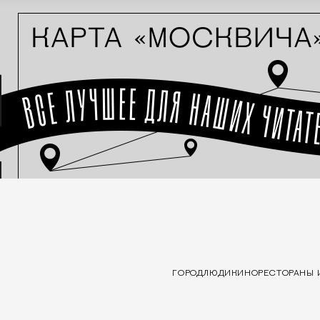
ГОРОД
ЛЮДИ
КИНО
РЕСТОРАНЫ 