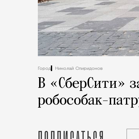
Город
Николай Спиридонов
В «СберСити» з
робособак-патр
Подписаться