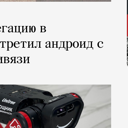
гацию в
третил андроид с
ивязи