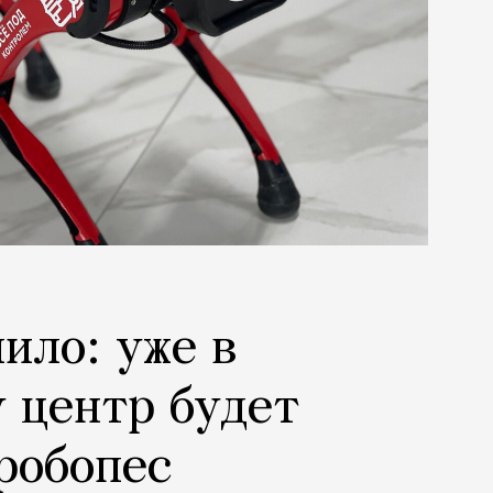
ило: уже в
 центр будет
робопес