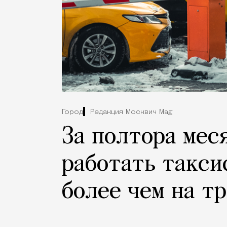
Город
Редакция Москвич Mag
За полтора мес
работать такси
более чем на т