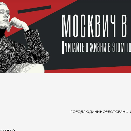
ГОРОД
ЛЮДИ
КИНО
РЕСТОРАНЫ 