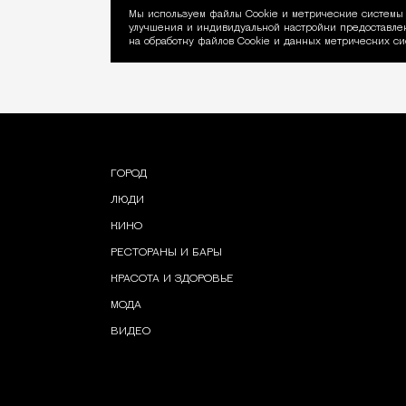
Мы используем файлы Сookie и метрические системы 
улучшения и индивидуальной настройки предоставлен
Уведомление об ис
на обработку файлов Cookie и данных метрических си
ГОРОД
ЛЮДИ
КИНО
РЕСТОРАНЫ И БАРЫ
КРАСОТА И ЗДОРОВЬЕ
МОДА
ВИДЕО