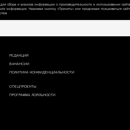
для сбора и анализа информации о производительности и использовании сайта
ия информации. Нажимая кнопку «Принять» или продолжая пользоваться сайто
пользовании Cookie
стем.
РЕДАКЦИЯ
ВАКАНСИИ
ПОЛИТИКА КОНФИДЕНЦИАЛЬНОСТИ
СПЕЦПРОЕКТЫ
ПРОГРАММА ЛОЯЛЬНОСТИ