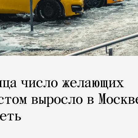
яца число желающих
стом выросло в Москв
реть