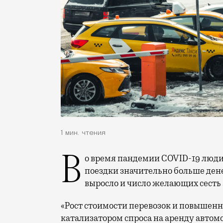
1 мин. чтения
Во время пандемии COVID-19 люди стали чаще ездить на такси и тратить на такие
поездки значительно больше дене
выросло и число желающих сесть 
«Рост стоимости перевозок и повышенны
катализатором спроса на аренду автомо