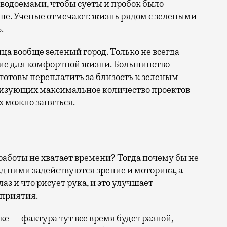
 водоемами, чтобы суеты и пробок было
ше. Ученые отмечают: жизнь рядом с зелеными
.
ица вообще зеленый город. Только не всегда
ие для комфортной жизни. Большинство
отовы переплатить за близость к зеленым
лизующих максимальное количество проектов
х можно заняться.
 работы не хватает времени? Тогда почему бы не
над ними задействуются зрение и моторика, а
лаз и что рисует рука, и это улучшает
сприятия.
е — фактура тут все время будет разной,