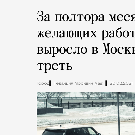
За полтора мес
желающих рабо
выросло в Моск
треть
Город
Редакция Москвич Mag
20.02.2021