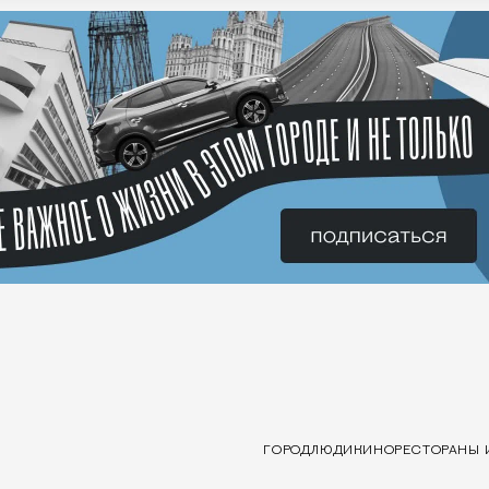
ГОРОД
ЛЮДИ
КИНО
РЕСТОРАНЫ 