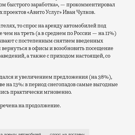
бом быстрого заработка», — прокомментировал
проектов «Авито Услуг» Иван Чулков.
телях, то спрос на аренду автомобилей под
е чем на треть (а в среднем по России — на 11%)
язывают с постепенным снятием введенных
 вернуться в офисы и возобновить посещение
аведений, а также с приходом настоящей, со
ждался и увеличением предложения (на 38%),
кве на 13%: в период снегопадов самые выгодные
лись практически мгновенно.
бречена на продолжение.
 чаще ездить на такси и тратить на такие поездки зн
на аренду автомобилей
спрос на доставку