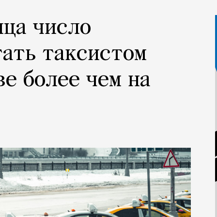
яца число
тать таксистом
ве более чем на