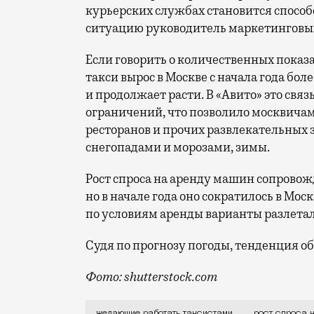
курьерских службах становится спосо
ситуацию руководитель маркетинговых 
Если говорить о количественных показа
такси вырос в Москве с начала года боле
и продолжает расти. В «Авито» это св
ограничений, что позволило москвичам
ресторанов и прочих развлекательных з
снегопадами и морозами, зимы.
Рост спроса на аренду машин сопрово
но в начале года оно сократилось в Мос
по условиям аренды варианты разлета
Судя по прогнозу погоды, тенденция о
Фото: shutterstock.com
Во время пандемии COVID-19 люди стали
желающие работать таксистами
рост спроса 