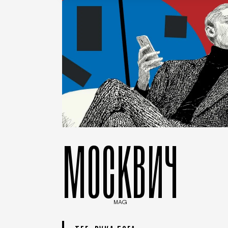
МОСКВИЧ
MAG