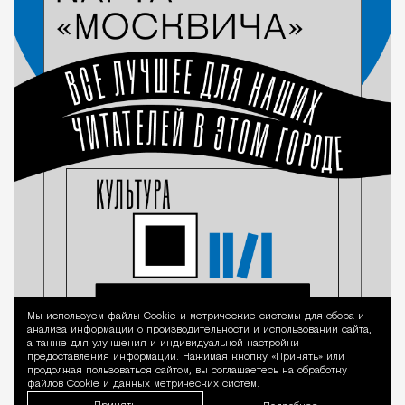
Мы используем файлы Сookie и метрические системы для сбора и
Уведомление 
анализа информации о производительности и использовании сайта,
а также для улучшения и индивидуальной настройки
предоставления информации. Нажимая кнопку «Принять» или
продолжая пользоваться сайтом, вы соглашаетесь на обработку
файлов Cookie и данных метрических систем.