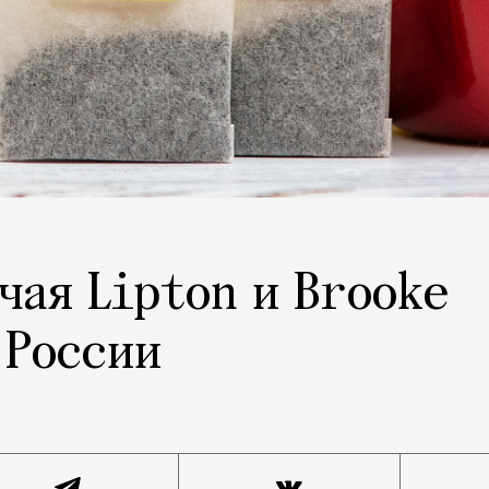
чая Lipton и Brooke
 России