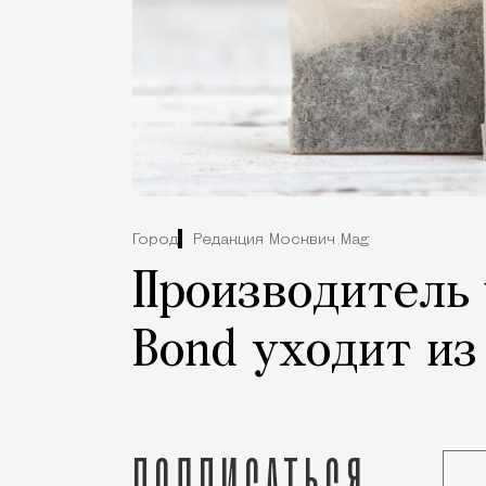
Город
Редакция Москвич Mag
Производитель 
Bond уходит из
Подписаться