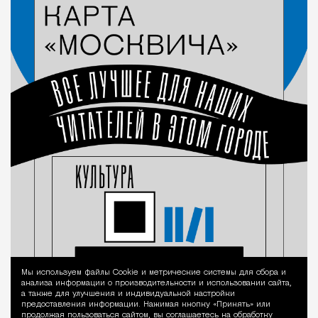
Мы используем файлы Сookie и метрические системы для сбора и
Уведомление 
анализа информации о производительности и использовании сайта,
а также для улучшения и индивидуальной настройки
предоставления информации. Нажимая кнопку «Принять» или
продолжая пользоваться сайтом, вы соглашаетесь на обработку