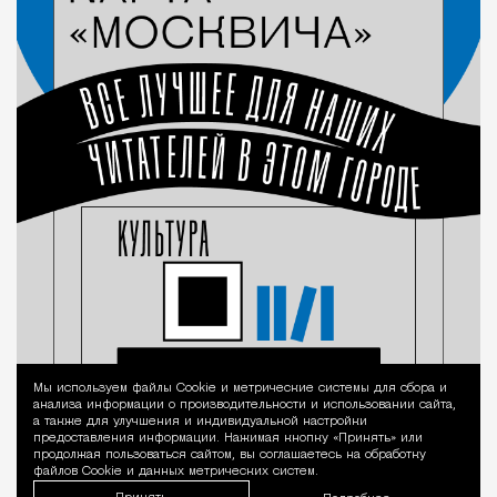
Мы используем файлы Сookie и метрические системы для сбора и
Уведомление 
анализа информации о производительности и использовании сайта,
а также для улучшения и индивидуальной настройки
предоставления информации. Нажимая кнопку «Принять» или
продолжая пользоваться сайтом, вы соглашаетесь на обработку
файлов Cookie и данных метрических систем.