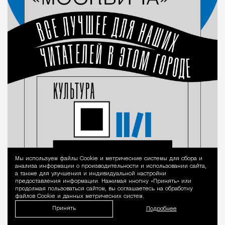
Мы используем файлы Сookie и метрические системы для сбора и
Уведомление 
анализа информации о производительности и использовании сайта,
а также для улучшения и индивидуальной настройки
предоставления информации. Нажимая кнопку «Принять» или
продолжая пользоваться сайтом, вы соглашаетесь на обработку
файлов Cookie и данных метрических систем.
Принять
Подробнее