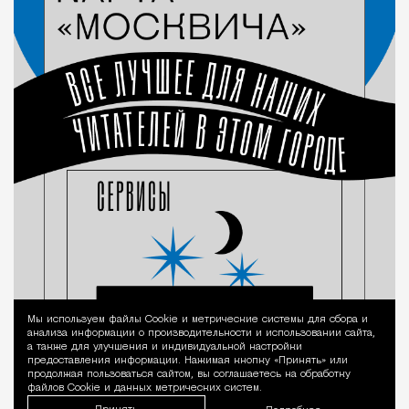
Мы используем файлы Сookie и метрические системы для сбора и
Уведомление 
анализа информации о производительности и использовании сайта,
а также для улучшения и индивидуальной настройки
предоставления информации. Нажимая кнопку «Принять» или
продолжая пользоваться сайтом, вы соглашаетесь на обработку
файлов Cookie и данных метрических систем.