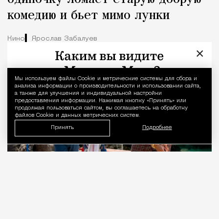
комедию и бьет мимо лунки
Кино
Ярослав Забалуев
×
Мы используем файлы Сookie и метрические системы для сбора и
Уведомление 
анализа информации о производительности и использовании сайта,
а также для улучшения и индивидуальной настройки
предоставления информации. Нажимая кнопку «Принять» или
продолжая пользоваться сайтом, вы соглашаетесь на обработку
файлов Cookie и данных метрических систем.
Принять
Подробнее
09.08.2026
3 мин. чтения
Когда-то Лонни Хокинс (Уилл Феррелл) был
звездой гольфа, разъезжавшей на личном