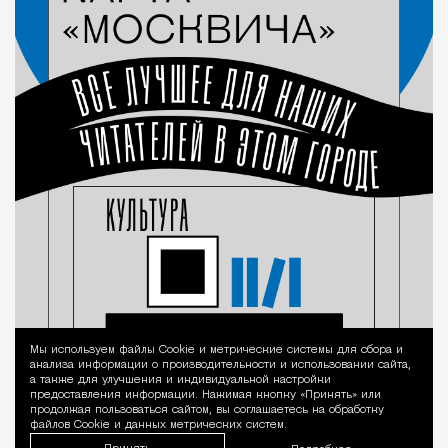
Мы используем файлы Сookie и метрические системы для сбора и
Уведомление 
анализа информации о производительности и использовании сайта,
а также для улучшения и индивидуальной настройки
предоставления информации. Нажимая кнопку «Принять» или
продолжая пользоваться сайтом, вы соглашаетесь на обработку
файлов Cookie и данных метрических систем.