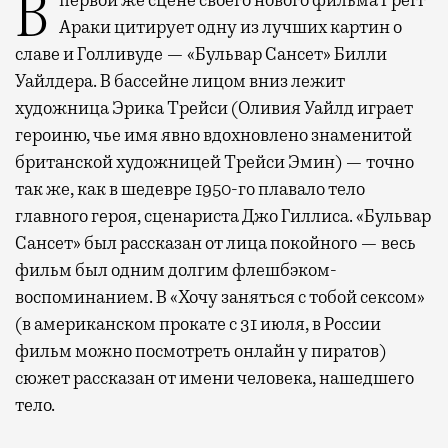
В первой же сцене своего нового фильма Грегг
Араки цитирует одну из лучших картин о
славе и Голливуде — «Бульвар Сансет» Билли
Уайлдера. В бассейне лицом вниз лежит
художница Эрика Трейси (Оливия Уайлд играет
героиню, чье имя явно вдохновлено знаменитой
британской художницей Трейси Эмин) — точно
так же, как в шедевре 1950-го плавало тело
главного героя, сценариста Джо Гиллиса. «Бульвар
Сансет» был рассказан от лица покойного — весь
фильм был одним долгим флешбэком-
воспоминанием. В «Хочу заняться с тобой сексом»
(в американском прокате с 31 июля, в России
фильм можно посмотреть онлайн у пиратов)
сюжет рассказан от имени человека, нашедшего
тело.