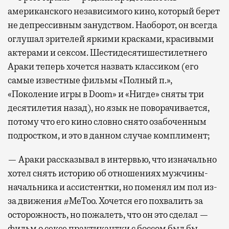
американского независимого кино, который берет
не депрессивным занудством. Наоборот, он всегда
оглушал зрителей яркими красками, красивыми
актерами и сексом. Шестидесятишестилетнего
Араки теперь хочется назвать классиком (его
самые известные фильмы «Полный п.»,
«Поколение игры в Doom» и «Нигде» сняты три
десятилетия назад), но язык не поворачивается,
потому что его кино словно снято озабоченным
подростком, и это в данном случае комплимент;
— Араки рассказывал в интервью, что изначально
хотел снять историю об отношениях мужчины-
начальника и ассистентки, но поменял им пол из-
за движения #MeToo. Хочется его похвалить за
осторожность, но пожалеть, что он это сделал —
фильм о сексе практикантки с боссом был бы