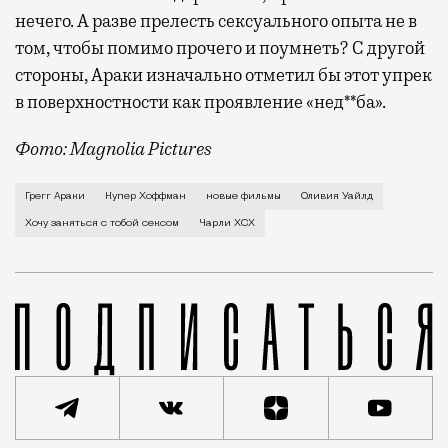
нечего. А разве прелесть сексуального опыта не в
том, чтобы помимо прочего и поумнеть? С другой
стороны, Араки изначально отметил бы этот упрек
в поверхностности как проявление «нед**ба».
Фото: Magnolia Pictures
В первой же сцене своего нового фильма Грегг Арак
Грегг Араки
Купер Хоффман
новые фильмы
Оливия Уайлд
Хочу заняться с тобой сексом
Чарли XCX