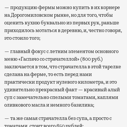
— продукцию фермы можно купить в их корнере
на Дорогомиловском рынке, но для того, чтобы
оценить кухню буквально из первых рук, раньше
приходилось мотаться в деревню, и, честно говоря,
это стоило того;
— главный фокус с летним элементом основного
меню «Гаспачо со страчателлой» (800 руб.)
заключается в том, что страчателла в этой тарелке
сделана на ферме, то есть перед нами
практически продукт нулевого километра, и это
удивительно прекрасный факт — красивый алый
суп с замечательно спелыми томатами, каплями
оливкового масла и немного базилика;
— та же самая страчателла без супа, а просто с
томатами, стоит всего 650 рублей;