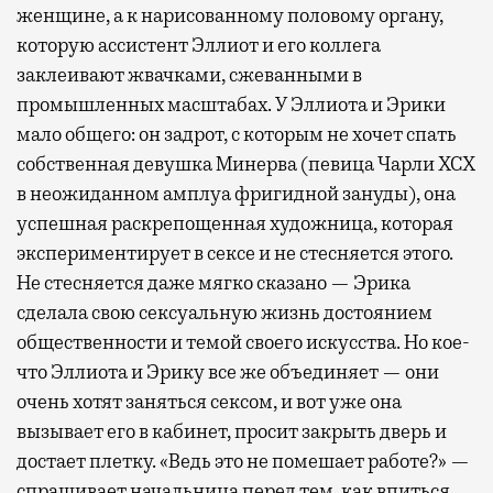
женщине, а к нарисованному половому органу,
которую ассистент Эллиот и его коллега
заклеивают жвачками, сжеванными в
промышленных масштабах. У Эллиота и Эрики
мало общего: он задрот, с которым не хочет спать
собственная девушка Минерва (певица Чарли XCX
в неожиданном амплуа фригидной зануды), она
успешная раскрепощенная художница, которая
экспериментирует в сексе и не стесняется этого.
Не стесняется даже мягко сказано — Эрика
сделала свою сексуальную жизнь достоянием
общественности и темой своего искусства. Но кое-
что Эллиота и Эрику все же объединяет — они
очень хотят заняться сексом, и вот уже она
вызывает его в кабинет, просит закрыть дверь и
достает плетку. «Ведь это не помешает работе?» —
спрашивает начальница перед тем, как впиться