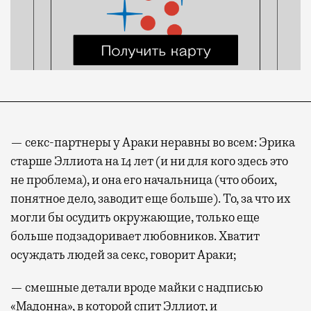
— секс-партнеры у Араки неравны во всем: Эрика
старше Эллиота на 14 лет (и ни для кого здесь это
не проблема), и она его начальница (что обоих,
понятное дело, заводит еще больше). То, за что их
могли бы осудить окружающие, только еще
больше подзадоривает любовников. Хватит
осуждать людей за секс, говорит Араки;
— смешные детали вроде майки с надписью
«Мадонна», в которой спит Эллиот, и