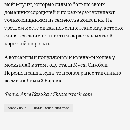
мейн-куны, которые сильно больше своих
домашних сородичей и по размерам уступают
только хищникам из семейства кошачьих. На
третьем месте оказались египетские мау, которые
славятся своим пятнистым окрасом и мягкой
короткой шерстью.
А вот самыми популярными именами кошек у
москвичей в этом году
стали
Муся, Симба и
Персик, правда
, куда-то пропал ранее так сильно
всеми любимый Барсик.
Фото: Ance Kazaka / Shutterstock.com
Самой популярной породой в Москве в 2024 году ста
породы кошек
шотландская вислоухая