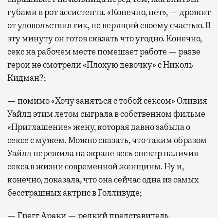
губами в рот ассистента. «Конечно, нет», — дрожит
от удовольствия гик, не верящий своему счастью. В
эту минуту он готов сказать что угодно. Конечно,
секс на рабочем месте помешает работе — разве
герои не смотрели «Плохую девочку» с Николь
Кидман?;
— помимо «Хочу заняться с тобой сексом» Оливия
Уайлд этим летом сыграла в собственном фильме
«Приглашение» жену, которая давно забыла о
сексе с мужем. Можно сказать, что таким образом
Уайлд пережила на экране весь спектр наличия
секса в жизни современной женщины. Ну и,
конечно, доказала, что она сейчас одна из самых
бесстрашных актрис в Голливуде;
— Грегг Араки — редкий представитель