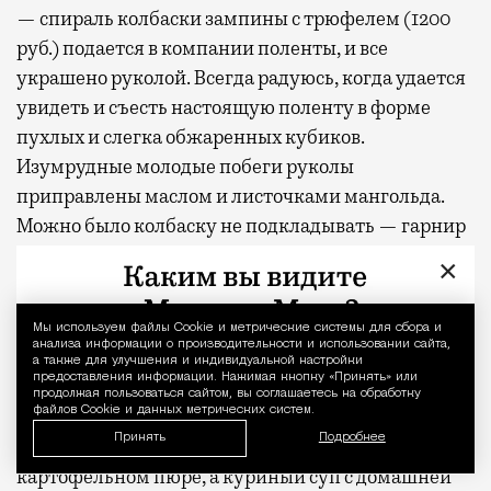
— спираль колбаски зампины с трюфелем (1200
руб.) подается в компании поленты, и все
украшено руколой. Всегда радуюсь, когда удается
увидеть и съесть настоящую поленту в форме
пухлых и слегка обжаренных кубиков.
Изумрудные молодые побеги руколы
приправлены маслом и листочками мангольда.
Можно было колбаску не подкладывать — гарнир
способен стать полноценным отдельным блюдом;
×
— в деревне Семенково у вас есть шанс внезапно
Мы используем файлы Сookie и метрические системы для сбора и
Уведомление 
попробовать сицилийское пиво;
анализа информации о производительности и использовании сайта,
а также для улучшения и индивидуальной настройки
предоставления информации. Нажимая кнопку «Принять» или
— замечательная атмосфера семейного
продолжая пользоваться сайтом, вы соглашаетесь на обработку
файлов Cookie и данных метрических систем.
ресторана, в котором все просто и понятно.
Принять
Подробнее
Итальянский поп фоном. Сливочное масло в
картофельном пюре, а куриный суп с домашней