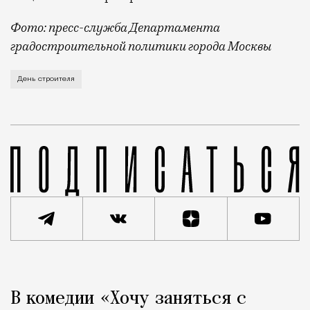
Фото: пресс-служба Департамента
градостроительной политики города Москвы
В этом году профессиональный праздник День строи
День строителя
Реклама
Редакция Москвич Mag
В комедии «Хочу заняться с
Город