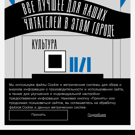
Мы используем файлы Сookie и метрические системы для сбора и
Уведомление 
анализа информации о производительности и использовании сайта,
а также для улучшения и индивидуальной настройки
предоставления информации. Нажимая кнопку «Принять» или
продолжая пользоваться сайтом, вы соглашаетесь на обработку
файлов Cookie и данных метрических систем.
Принять
Подробнее