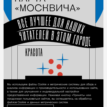
Мы используем файлы Сookie и метрические системы для сбора и
Уведомление 
анализа информации о производительности и использовании сайта,
а также для улучшения и индивидуальной настройки
предоставления информации. Нажимая кнопку «Принять» или
продолжая пользоваться сайтом, вы соглашаетесь на обработку
файлов Cookie и данных метрических систем.