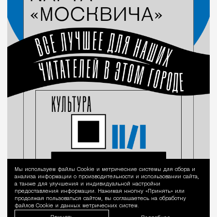
Мы используем файлы Сookie и метрические системы для сбора и
Уведомление 
анализа информации о производительности и использовании сайта,
а также для улучшения и индивидуальной настройки
предоставления информации. Нажимая кнопку «Принять» или
продолжая пользоваться сайтом, вы соглашаетесь на обработку
файлов Cookie и данных метрических систем.