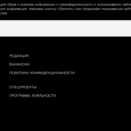
для сбора и анализа информации о производительности и использовании сайта
ия информации. Нажимая кнопку «Принять» или продолжая пользоваться сайто
пользовании Cookie
стем.
РЕДАКЦИЯ
ВАКАНСИИ
ПОЛИТИКА КОНФИДЕНЦИАЛЬНОСТИ
СПЕЦПРОЕКТЫ
ПРОГРАММА ЛОЯЛЬНОСТИ