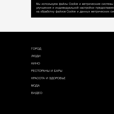
Мы используем файлы Сookie и метрические системы 
улучшения и индивидуальной настройки предоставлен
Уведомление об ис
на обработку файлов Cookie и данных метрических си
ГОРОД
ЛЮДИ
КИНО
РЕСТОРАНЫ И БАРЫ
КРАСОТА И ЗДОРОВЬЕ
МОДА
ВИДЕО