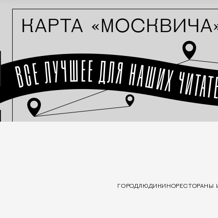
ГОРОД
ЛЮДИ
КИНО
РЕСТОРАНЫ 